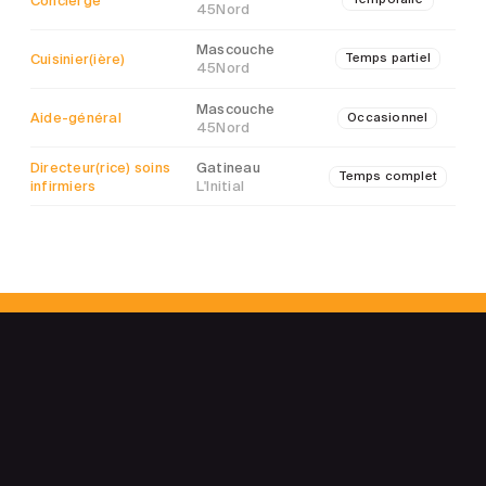
45Nord
Mascouche
Cuisinier(ière)
Temps partiel
45Nord
Mascouche
Aide-général
Occasionnel
45Nord
Directeur(rice) soins
Gatineau
Temps complet
infirmiers
L'Initial
Vous ne trouvez pas le
poste recherché?