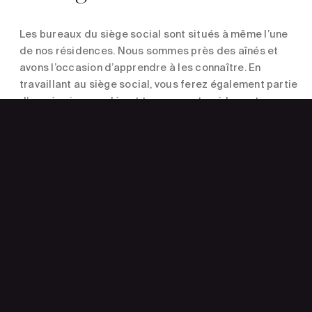
Les bureaux du siège social sont situés à même l’une
de nos résidences. Nous sommes près des aînés et
avons l’occasion d’apprendre à les connaître. En
travaillant au siège social, vous ferez également partie
d’une équipe soudée et transparente où le partage
d’idées et les discussions est encouragé entre tous
les membres de l’équipe peu importe le poste ou le
niveau hiérarchique. Nous construisons ensemble ce
projet commun.