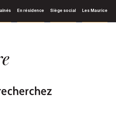
aînés
En résidence
Siège social
Les Maurice
re
recherchez