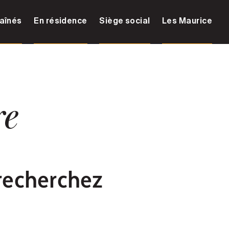
aînés
En résidence
Siège social
Les Maurice
re
recherchez