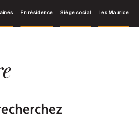
aînés
En résidence
Siège social
Les Maurice
re
recherchez