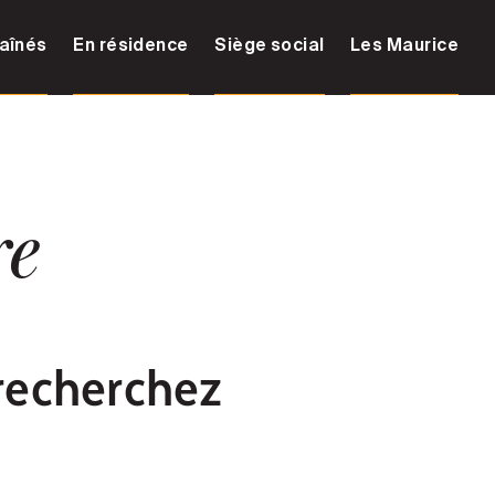
aînés
En résidence
Siège social
Les Maurice
re
recherchez