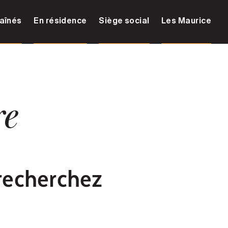
aînés
En résidence
Siège social
Les Maurice
re
recherchez