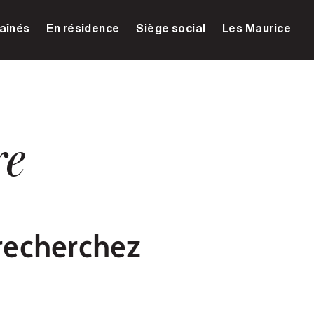
aînés
En résidence
Siège social
Les Maurice
re
recherchez