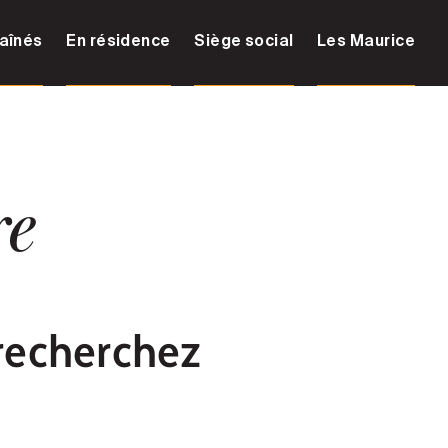
aînés
En résidence
Siège social
Les Maurice
re
recherchez