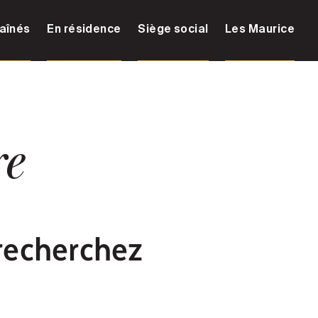
aînés
En résidence
Siège social
Les Maurice
re
recherchez