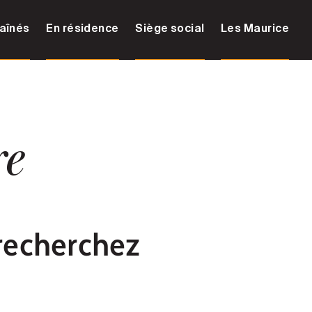
aînés
En résidence
Siège social
Les Maurice
re
recherchez