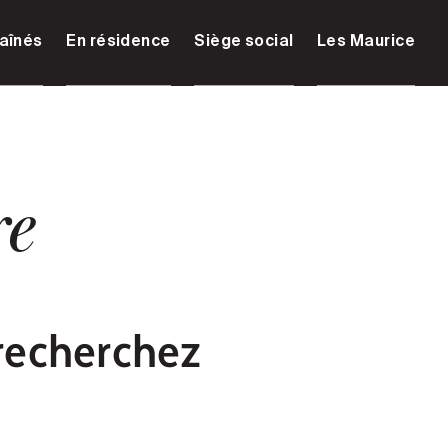
aînés
En résidence
Siège social
Les Maurice
re
recherchez