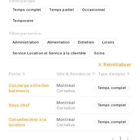
Filtrer par type
Temps complet
Temps partiel
Occasionnel
Temporaire
Filtrer par service
Administration
Alimentation
Entretien
Loisirs
Service Location et Service à la clientèle
Soins
Réinitialiser
Poste
Ville & Résidence
Type d’emploi
Concierge entretien
Montréal
Temps complet
batiments
Cornelius
Montréal
Sous-chef
Temps complet
Cornelius
Conseiller(ère) à la
Montréal
Temps complet
location
Cornelius
1