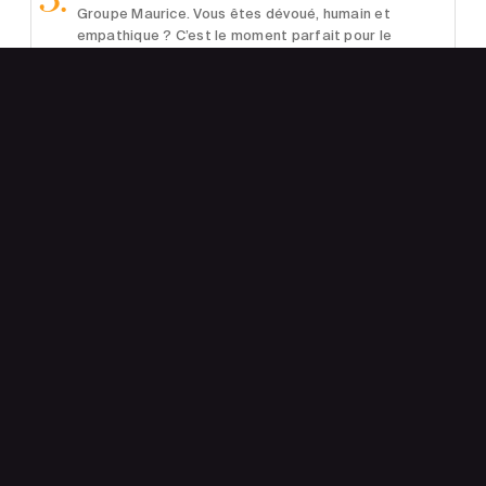
Groupe Maurice. Vous êtes dévoué, humain et
empathique ? C’est le moment parfait pour le
montrer.
Candidature
spontanée
Aucun poste affiché ne correspond à ce que vous
cherchez ? Postulez de façon spontanée !
Candidature spontanée